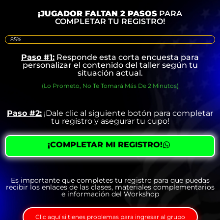
¡JUGADOR FALTAN 2 PASOS
PARA
COMPLETAR TU REGISTRO!
85%
Paso #1:
Responde esta corta encuesta para
personalizar el contenido del taller según tu
situación actual.
(Lo Prometo, No Te Tomará Más De 2 Minutos)
Paso #2:
¡Dale clic al siguiente botón para completar
tu registro y asegurar tu cupo!
¡COMPLETAR MI REGISTRO!
Es importante que completes tu registro para que puedas
recibir los enlaces de las clases, materiales complementarios
e información del Workshop
Clic aquí si tienes problemas para ingresar al grupo