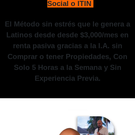
Social o ITIN
El Método sin estrés que le genera a
Latinos desde desde $3,000/mes en
renta pasiva gracias a la I.A. sin
Comprar o tener Propiedades, Con
Solo 5 Horas a la Semana y Sin
Experiencia Previa.