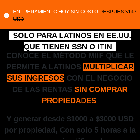
ENTRENAMIENTO
HOY
SIN COSTO
DESPUÉS $147
USD
SOLO PARA LATINOS EN EE.UU.
QUE TIENEN SSN O ITIN
CONOCE EL MÉTODO MIIF QUE LE
PERMITE A LATINOS
MULTIPLICAR
SUS INGRESOS
CON EL NEGOCIO
DE LAS RENTAS
SIN COMPRAR
PROPIEDADES
Y generar desde $1000 a $3000 USD
por propiedad,
Con solo 5 horas a la