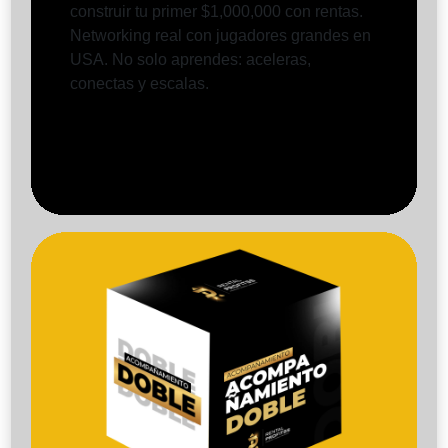
construir tu primer $1,000,000 con rentas.
Networking real con jugadores grandes en
USA. No solo aprendes: aceleras,
conectas y escalas.