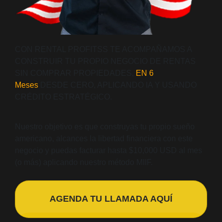
CON RENTAL PROFITSS TE ACOMPAÑAMOS A
CONSTRUIR TU PROPIO NEGOCIO DE RENTAS
SIN COMPRAR PROPIEDADES,
EN 6
Meses
DESDE CERO, APLICANDO IA Y USANDO
CRÉDITO ESTRATÉGICO.
Nuestro objetivo es que construyas tu propio sueño
americano, alcances la libertad financiera con este
negocio y puedas facturar hasta $10,000 USD al mes
(o más) aplicando nuestro método MIIF.
AGENDA TU LLAMADA AQUÍ