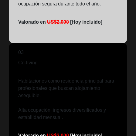
ocupación segura durante todo el año.
Valorado en
US$2.000
[Hoy incluido]
03
Co-living
Habitaciones como residencia principal para
profesionales que buscan alojamiento
asequible.
Alta ocupación, ingresos diversificados y
estabilidad mensual.
Valorado en
US$2.000
[Hoy incluido]