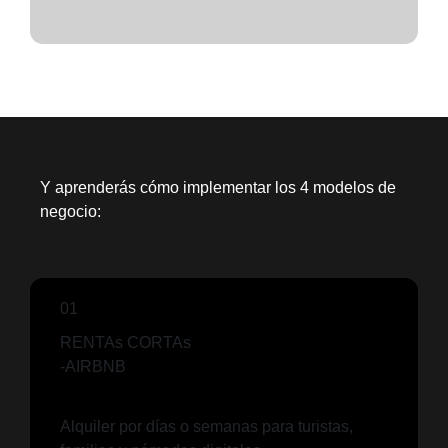
Y aprenderás cómo implementar los 4 modelos de
negocio:
01
RENTAs CORTAs
-AIRBNB
Alquiler por días o semanas para turistas,