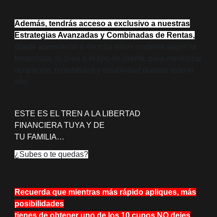
Además, tendrás acceso a exclusivo a nuestras
Estrategias Avanzadas y Combinadas de Rentas,
donde aprenderás a mezclar estos modelos según la
temporada, la zona o el tipo de cliente, para maximizar
ocupación, rentabilidad y estabilidad durante todo el
año.
ESTE ES EL TREN A LA LIBERTAD
FINANCIERA TUYA Y DE
TU FAMILIA…
¿Subes o te quedas?
Recuerda que mientras más rápido apliques, más
posibilidades
tienes de obtener uno de los 10 cupos NO dejes