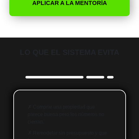
APLICAR A LA MENTORÍA
LO QUE EL SISTEMA EVITA
✗ Comprar una propiedad que
parece buena pero los números no
cierran.
✗ Remodelar sin presupuesto y que