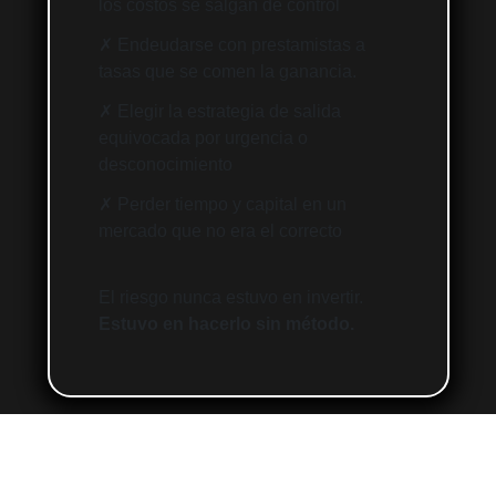
los costos se salgan de control
✗ Endeudarse con prestamistas a
tasas que se comen la ganancia.
✗ Elegir la estrategia de salida
equivocada por urgencia o
desconocimiento
✗ Perder tiempo y capital en un
mercado que no era el correcto
El riesgo nunca estuvo en invertir.
Estuvo en hacerlo sin método.